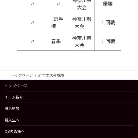
神奈川県
〃
〃
優勝
大会
選手
神奈川県
〃
１回戦
権
大会
神奈川県
〃
春季
１回戦
大会
トップページ
近年の大会成績
トップページ
チーム紹介
試合結果
新入生へ
OBの皆様へ