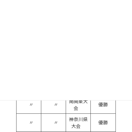
権
大会
〃
春季
関東大会
準優勝
神奈川県
〃
春季
優勝
大会
平成30年
神奈川県
（2018
秋季
１回戦
大会
）
〃
〃
福井国体
３位
全国高校
選手
〃
軟式野球
８強
権
選手権
南関東大
〃
〃
優勝
会
神奈川県
〃
〃
優勝
大会